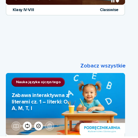
Klasy IV-VIII
Classwise
Zobacz wszystkie
Nauka języka ojczystego
Zabawa interaktywna z
literami cz. 1 – literki: O,
A, M, T, I