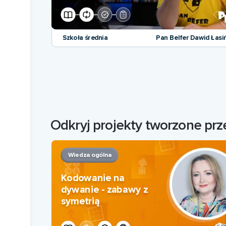
Szkoła średnia
Pan Belfer Dawid Łasi
Odkryj projekty tworzone pr
Wiedza ogólna
Kodowanie na
dywanie - zabawy z
symetrią