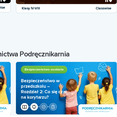
ise
Klasy IV-VIII
Classwise
nictwa Podręcznikarnia
Bezpieczeństwo osobiste
Bezpieczeństwo w
przedszkolu –
Rozdział 2: Co się czai
na korytarzu?