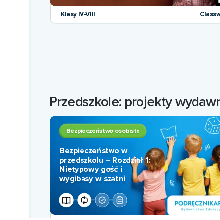
Klasy IV-VIII
Classw
Przedszkole: projekty wydaw
Bezpieczeństwo osobiste
Bezpieczeństwo w
przedszkolu – Rozdział 1:
Nietypowy gość i
wygibasy w szatni