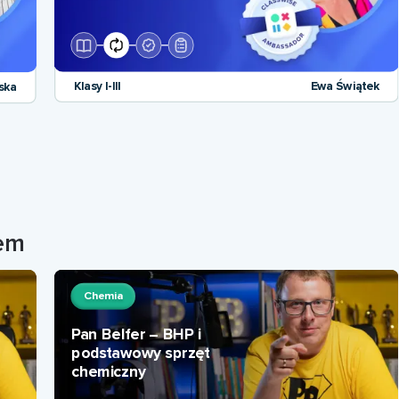
Klasy I-III
Ewa Świątek
ska
rem
Chemia
Pan Belfer – BHP i
podstawowy sprzęt
chemiczny