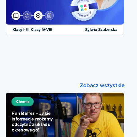
Klasy I-III, Klasy IV-VIII
Sylwia Szuberska
Zobacz wszystkie
Chemia
Pan Belfer – Jakie
informacje możemy
odczytać z układu
okresowego?