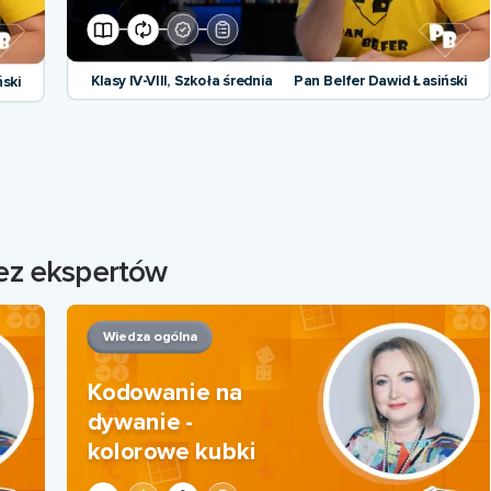
Klasy IV-VIII, Szkoła średnia
Pan Belfer Dawid Łasiński
ński
zez ekspertów
Wiedza ogólna
Kodowanie na
dywanie -
kolorowe kubki