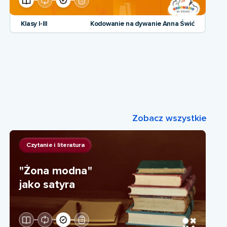
Klasy I-III
Kodowanie na dywanie Anna Świć
Zobacz wszystkie
Czytanie i literatura
"Żona modna"
jako satyra