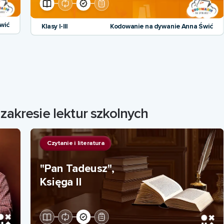
wić
Klasy I-III
Kodowanie na dywanie Anna Świć
zakresie lektur szkolnych
Czytanie i literatura
"Pan Tadeusz",
Księga II