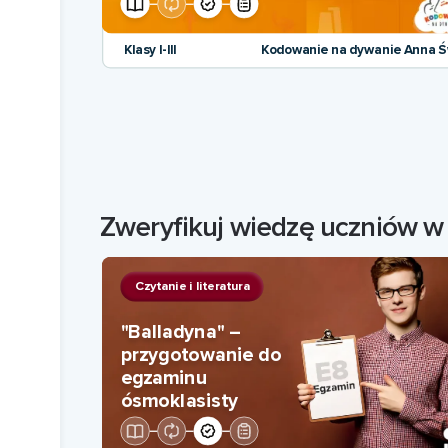
Klasy I-III
Kodowanie na dywanie Anna Ś
Zweryfikuj wiedzę uczniów w 
Czytanie i literatura
"Balladyna" –
przygotowanie do
egzaminu
ósmoklasisty