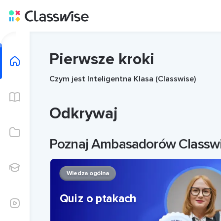
Odkrywaj - Classwise - Photon Education
Pierwsze kroki
Odkrywaj
Czym jest Inteligentna Klasa (Classwise)
Biblioteka
Odkrywaj
Moje zasoby
Poznaj Ambasadorów Classw
Uczniowie
Wiedza ogólna
Quiz o ptakach
Poradniki