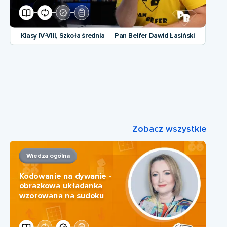
Klasy IV-VIII, Szkoła średnia
Pan Belfer Dawid Łasiński
Zobacz wszystkie
Wiedza ogólna
Kodowanie na dywanie -
obrazkowa układanka
wzorowana na sudoku